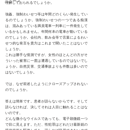
ニュース
理解しておられるでしょうか。
強姦、強制わいせつ等は年間どのくらい発生してい
るのでしょうか。強制わいせつの一つである痴漢
は、混みあっている満員電車一列車に一件発生して
いるかもしれません。年間何本の電車が動いている
のでしょうか。会社内、飲み会等で言葉によるわい
せつ的な発言を貴方はこれまで聞いたことはないで
しょうか。
これは勝手な憶測ですが、女性のほとんどの方がそ
ういった被害に一度は遭遇しているのではないでし
ょうか。自然災害、交通事故よりも件数は多いので
はないでしょうか。
では、なぜ前述したようにクローズアップされない
のでしょうか。
答えは簡単です。患者が語らないからです。そして
語らなければ、決してそれは人目に触れることはな
いのです。
どんな微小なウイルスであっても、電子顕微鏡一つ
で目に見えます。ただ、性犯罪はどれだけ最新鋭の