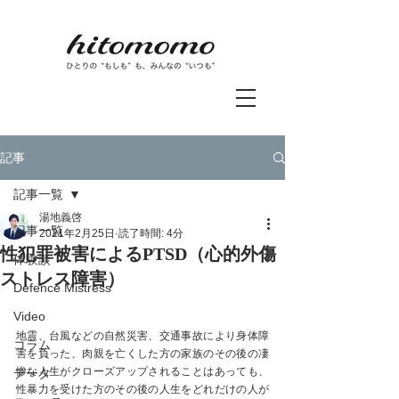
記事
記事一覧
湯地義啓
記事一覧
2021年2月25日
読了時間: 4分
性犯罪被害によるPTSD（心的外傷
体験談
ストレス障害）
Defence Mistress
Video
地震、台風などの自然災害、交通事故により身体障
コラム
害を負った、肉親を亡くした方の家族のその後の凄
惨な人生がクローズアップされることはあっても、
データ
性暴力を受けた方のその後の人生をどれだけの人が