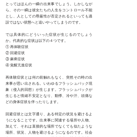
とってはほんの一瞬の出来事でしょう。しかしなが
ら、その一瞬は彼女たちの人生をコントロール不能
とし、人としての尊厳性が否定されるといっても過
誤ではない状態へと追いやってしまうのです。
では具体的にどういった症状が生じるのでしょう
か。代表的な症状は以下の４つです。
① 再体験症状
② 回避症状
③ 麻痺症状
④ 覚醒亢進症状
再体験症状とは何の前触れもなく、突然その時の出
来事が思い出される。いわゆるフラッシュバック現
象（侵入的回想）が生じます。フラッシュバックが
生じると情緒不安定となり、動悸、冷や汗、頭痛な
どの身体症状を伴ったりします。
回避症状とは文字通り、ある特定の状況を避けるよ
うになることです。出来事に関連する場所や人物、
加えて、それは直接的な場所でなくても似たような
場所、状況、人物を避けるようになるのです。社会