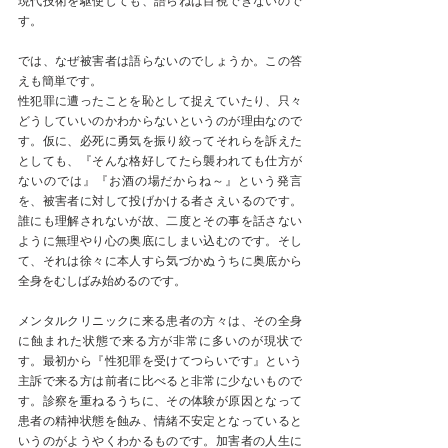
現代技術を駆使しても、語らねば目視できないので
す。
では、なぜ被害者は語らないのでしょうか。この答
えも簡単です。
性犯罪に遭ったことを恥として捉えていたり、只々
どうしていいのかわからないというのが理由なので
す。仮に、必死に勇気を振り絞ってそれらを訴えた
としても、『そんな格好してたら襲われても仕方が
ないのでは』『お酒の場だからね～』という発言
を、被害者に対して投げかける者さえいるのです。
誰にも理解されないが故、二度とその事を話さない
ように無理やり心の奥底にしまい込むのです。そし
て、それは徐々に本人すら気づかぬうちに奥底から
全身をむしばみ始めるのです。
メンタルクリニックに来る患者の方々は、その全身
に蝕まれた状態で来る方が非常に多いのが現状で
す。最初から『性犯罪を受けてつらいです』という
主訴で来る方は前者に比べると非常に少ないもので
す。診察を重ねるうちに、その体験が原因となって
患者の精神状態を蝕み、情緒不安定となっていると
いうのがようやくわかるものです。加害者の人生に