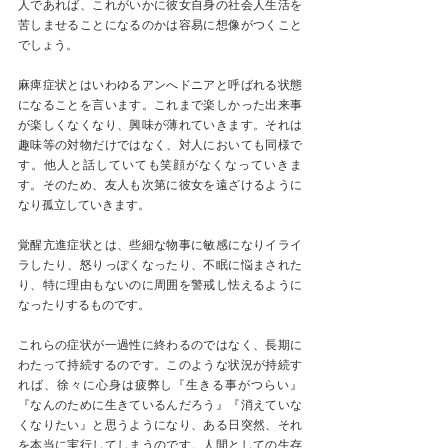
人であれば、これがいかに彼女自身の社会人生活を
苦しませることになるのかは容易に想像がつくこと
でしょう。
麻痺症状とはいわゆるアンへドニアと呼ばれる状態
になることを言います。これまで楽しかった出来事
が楽しくなくなり、興味が薄れていきます。それは
趣味等の対物だけではなく、対人においても同様で
す。他人と話していても笑顔がなくなっていきま
す。そのため、友人も次第に彼女を遠ざけるように
なり孤立していきます。
覚醒亢進症状とは、些細な物事に敏感になりイライ
ラしたり、怒りっぽくなったり、不眠に悩まされた
り、特に理由もないのに周囲を警戒し怯えるように
なったりするものです。
これらの症状が一過性に終わるのではなく、長期に
わたって持続するのです。このような状況が持続す
れば、徐々に心身は疲弊し『生きる事がつらい』
『なんのために生きているんだろう』『消えていな
くなりたい』と思うようになり、ある日突然、それ
を本当に実行してしまうのです。人間としての生存