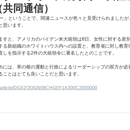
（共同通信）
デー」ということで、関連ニュースが色々と見受けられましたが
と思います。
ますと、アメリカのバイデン米大統領は8日、女性に対する差
する新組織のホワイトハウス内への設置と、教育省に対し教育
直しを指示する2件の大統領令に署名したとのことです。
めには、草の根の運動と行政によるリーダーシップの双方が必
ることはとても良いことだと思います。
com/article/DGXZQOGN08CHG0Y1A300C2000000