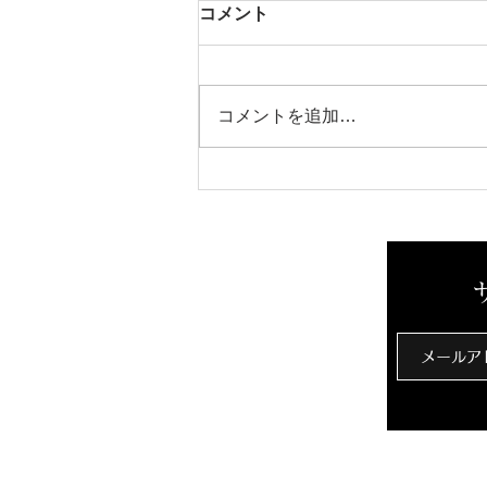
実は性犯罪は顔見知りによる
コメント
犯行が多数。どうやって我が
子を守ればいい？
基本的に子どもにとって大人は、
「信頼できる人」「自分を守って
コメントを追加…
くれる人」であり、「自分に危害
を加えるような悪い人」とは認識
していないと思います。 また、
自分がされていることが、おかし
いことなのか、間違っていること
なのか、の判断もつかない場合も
多いと思います。...