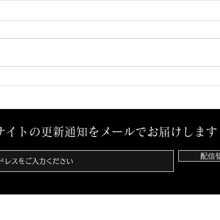
教師の男が『男性への性犯
罪』...被害者"300"人以上か
（FNNプライムオンライン）
2017年６月に性犯罪に関する改
正刑法が国会で可決・成立し、な
んと110年ぶりの大幅改正という
ことで、当時は大きな注目を集め
ていました。 改正点のひとつと
して、これまで女性に限っていた
強姦罪の被害対象者が性別を問わ
ない形となり、数字上は2017年
から「強制性交の認知件数」に...
サイトの更新通知をメールでお届けします
配信