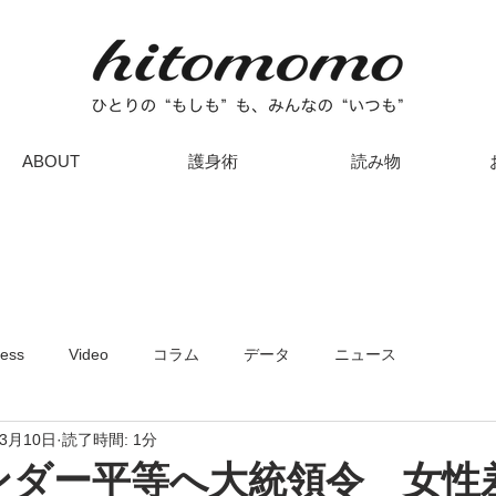
ABOUT
護身術
読み物
ress
Video
コラム
データ
ニュース
年3月10日
読了時間: 1分
ンダー平等へ大統領令 女性