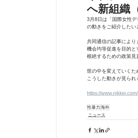
へ新組織
3月8日は「国際女性
の動きをご紹介したい
共同通信の記事により
機会均等促進を目的と
根絶するための政策見
世の中を変えていくた
こうした動きが見られ
https://www.nikkei.
性暴力
海外
ニュース