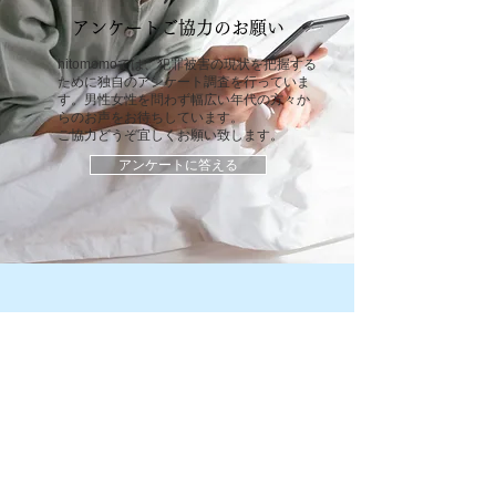
​アンケートご協力のお願い
hitomomoでは、犯罪被害の現状を把握する
ために独自のアンケート調査を行っていま
す。男性女性を問わず幅広い年代の方々か
らのお声をお待ちしています。
ご協力どうぞ宜しくお願い致します。
アンケートに答える
SHARE
WITH
us
hitomomoでは、将来誰かが同じような悲しい目に
遭わないように、ご自身の体験をシェアして下さ
る方を求めています。