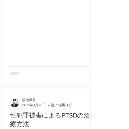
罪とされていますが、13歳以上の場合は
暴力や脅迫なく同意があれば性交は罪に
はならないということです。...
湯地義啓
2021年3月20日
読了時間: 4分
性犯罪被害によるPTSDの治
療方法